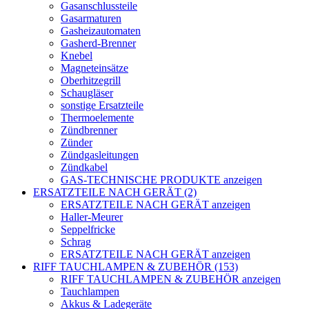
Gasanschlussteile
Gasarmaturen
Gasheizautomaten
Gasherd-Brenner
Knebel
Magneteinsätze
Oberhitzegrill
Schaugläser
sonstige Ersatzteile
Thermoelemente
Zündbrenner
Zünder
Zündgasleitungen
Zündkabel
GAS-TECHNISCHE PRODUKTE anzeigen
ERSATZTEILE NACH GERÄT (2)
ERSATZTEILE NACH GERÄT anzeigen
Haller-Meurer
Seppelfricke
Schrag
ERSATZTEILE NACH GERÄT anzeigen
RIFF TAUCHLAMPEN & ZUBEHÖR (153)
RIFF TAUCHLAMPEN & ZUBEHÖR anzeigen
Tauchlampen
Akkus & Ladegeräte