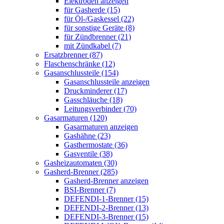
Elektroden anzeigen
für Gasherde (15)
für Öl-/Gaskessel (22)
für sonstige Geräte (8)
für Zündbrenner (21)
mit Zündkabel (7)
Ersatzbrenner (87)
Flaschenschränke (12)
Gasanschlussteile (154)
Gasanschlussteile anzeigen
Druckminderer (17)
Gasschläuche (18)
Leitungsverbinder (70)
Gasarmaturen (120)
Gasarmaturen anzeigen
Gashähne (23)
Gasthermostate (36)
Gasventile (38)
Gasheizautomaten (30)
Gasherd-Brenner (285)
Gasherd-Brenner anzeigen
BSI-Brenner (7)
DEFENDI-1-Brenner (15)
DEFENDI-2-Brenner (13)
DEFENDI-3-Brenner (15)