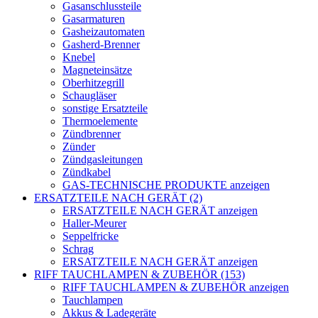
Gasanschlussteile
Gasarmaturen
Gasheizautomaten
Gasherd-Brenner
Knebel
Magneteinsätze
Oberhitzegrill
Schaugläser
sonstige Ersatzteile
Thermoelemente
Zündbrenner
Zünder
Zündgasleitungen
Zündkabel
GAS-TECHNISCHE PRODUKTE anzeigen
ERSATZTEILE NACH GERÄT (2)
ERSATZTEILE NACH GERÄT anzeigen
Haller-Meurer
Seppelfricke
Schrag
ERSATZTEILE NACH GERÄT anzeigen
RIFF TAUCHLAMPEN & ZUBEHÖR (153)
RIFF TAUCHLAMPEN & ZUBEHÖR anzeigen
Tauchlampen
Akkus & Ladegeräte