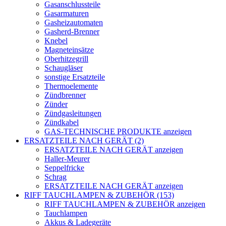
Gasanschlussteile
Gasarmaturen
Gasheizautomaten
Gasherd-Brenner
Knebel
Magneteinsätze
Oberhitzegrill
Schaugläser
sonstige Ersatzteile
Thermoelemente
Zündbrenner
Zünder
Zündgasleitungen
Zündkabel
GAS-TECHNISCHE PRODUKTE anzeigen
ERSATZTEILE NACH GERÄT (2)
ERSATZTEILE NACH GERÄT anzeigen
Haller-Meurer
Seppelfricke
Schrag
ERSATZTEILE NACH GERÄT anzeigen
RIFF TAUCHLAMPEN & ZUBEHÖR (153)
RIFF TAUCHLAMPEN & ZUBEHÖR anzeigen
Tauchlampen
Akkus & Ladegeräte