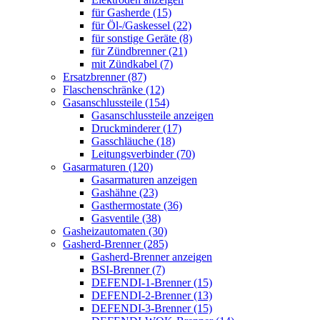
für Gasherde (15)
für Öl-/Gaskessel (22)
für sonstige Geräte (8)
für Zündbrenner (21)
mit Zündkabel (7)
Ersatzbrenner (87)
Flaschenschränke (12)
Gasanschlussteile (154)
Gasanschlussteile anzeigen
Druckminderer (17)
Gasschläuche (18)
Leitungsverbinder (70)
Gasarmaturen (120)
Gasarmaturen anzeigen
Gashähne (23)
Gasthermostate (36)
Gasventile (38)
Gasheizautomaten (30)
Gasherd-Brenner (285)
Gasherd-Brenner anzeigen
BSI-Brenner (7)
DEFENDI-1-Brenner (15)
DEFENDI-2-Brenner (13)
DEFENDI-3-Brenner (15)