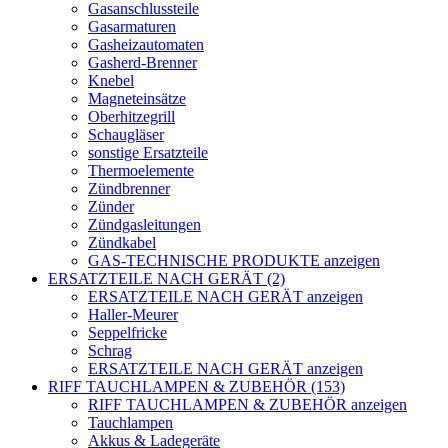
Gasanschlussteile
Gasarmaturen
Gasheizautomaten
Gasherd-Brenner
Knebel
Magneteinsätze
Oberhitzegrill
Schaugläser
sonstige Ersatzteile
Thermoelemente
Zündbrenner
Zünder
Zündgasleitungen
Zündkabel
GAS-TECHNISCHE PRODUKTE anzeigen
ERSATZTEILE NACH GERÄT (2)
ERSATZTEILE NACH GERÄT anzeigen
Haller-Meurer
Seppelfricke
Schrag
ERSATZTEILE NACH GERÄT anzeigen
RIFF TAUCHLAMPEN & ZUBEHÖR (153)
RIFF TAUCHLAMPEN & ZUBEHÖR anzeigen
Tauchlampen
Akkus & Ladegeräte