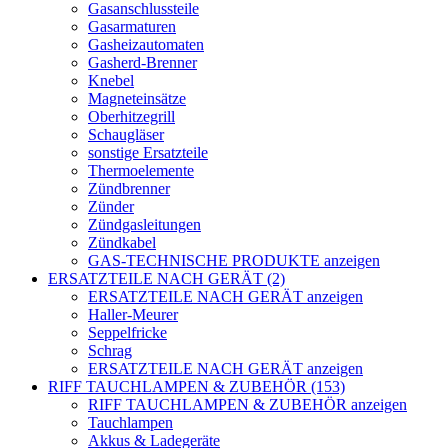
Gasanschlussteile
Gasarmaturen
Gasheizautomaten
Gasherd-Brenner
Knebel
Magneteinsätze
Oberhitzegrill
Schaugläser
sonstige Ersatzteile
Thermoelemente
Zündbrenner
Zünder
Zündgasleitungen
Zündkabel
GAS-TECHNISCHE PRODUKTE anzeigen
ERSATZTEILE NACH GERÄT (2)
ERSATZTEILE NACH GERÄT anzeigen
Haller-Meurer
Seppelfricke
Schrag
ERSATZTEILE NACH GERÄT anzeigen
RIFF TAUCHLAMPEN & ZUBEHÖR (153)
RIFF TAUCHLAMPEN & ZUBEHÖR anzeigen
Tauchlampen
Akkus & Ladegeräte