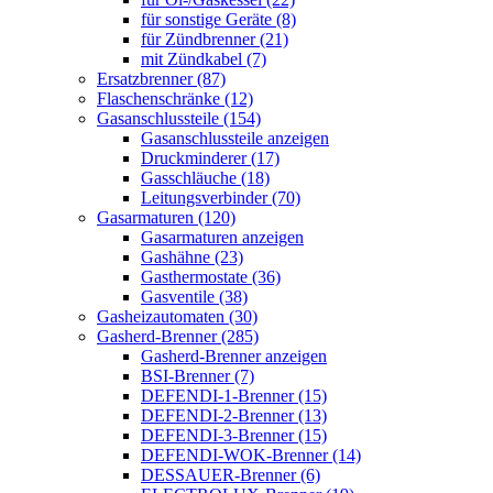
für sonstige Geräte (8)
für Zündbrenner (21)
mit Zündkabel (7)
Ersatzbrenner (87)
Flaschenschränke (12)
Gasanschlussteile (154)
Gasanschlussteile anzeigen
Druckminderer (17)
Gasschläuche (18)
Leitungsverbinder (70)
Gasarmaturen (120)
Gasarmaturen anzeigen
Gashähne (23)
Gasthermostate (36)
Gasventile (38)
Gasheizautomaten (30)
Gasherd-Brenner (285)
Gasherd-Brenner anzeigen
BSI-Brenner (7)
DEFENDI-1-Brenner (15)
DEFENDI-2-Brenner (13)
DEFENDI-3-Brenner (15)
DEFENDI-WOK-Brenner (14)
DESSAUER-Brenner (6)