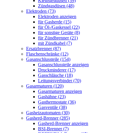
Kleinstelldüsen (39)
Zündgasdüsen (48)
Elektroden (73)
Elektroden anzeigen
für Gasherde (15)
für Öl-/Gaskessel (22)
für sonstige Geräte (8)
für Zündbrenner (21)
mit Zündkabel (7)
Ersatzbrenner (87)
Flaschenschränke (12)
Gasanschlussteile (154)
Gasanschlussteile anzeigen
Druckminderer (17)
Gasschläuche (18)
Leitungsverbinder (70)
Gasarmaturen (120)
Gasarmaturen anzeigen
Gashähne (23)
Gasthermostate (36)
Gasventile (38)
Gasheizautomaten (30)
Gasherd-Brenner (285)
Gasherd-Brenner anzeigen
BSI-Brenner (7)