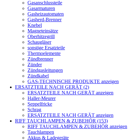
Gasanschlussteile
Gasarmaturen
Gasheizautomaten
Gasherd-Brenner
Knebel
Magneteinsätze
Oberhitzegrill
Schaugläser
sonstige Ersatzteile
Thermoelemente
Zündbrenner
Zünder
Zündgasleitungen
Zündkabel
GAS-TECHNISCHE PRODUKTE anzeigen
ERSATZTEILE NACH GERÄT (2)
ERSATZTEILE NACH GERÄT anzeigen
Haller-Meurer
Seppelfricke
Schrag
ERSATZTEILE NACH GERÄT anzeigen
RIFF TAUCHLAMPEN & ZUBEHÖR (153)
RIFF TAUCHLAMPEN & ZUBEHÖR anzeigen
Tauchlampen
Akkus & Ladegeräte